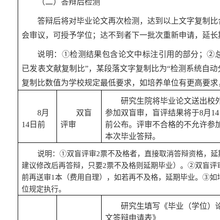
（二）答辩后检测
答辩后将对毕业论文再次检测，达到以上
文字复制比
会审议，可授予学位；达不到者
下一批次
重新申请，延长
说明：
①
检测结果包含论文中标注引用的部分；
②
已发表文献复制比”，某段落文字复制比为“检测系统自动
复制比数值为学校规定最低要求，如培养单位有更高要求
研究生
院
将毕业论文送出
校
8
月
双盲
参加双
盲审，盲评结果将于
8
月
14
14
日
前
评审
前公布。评审不合格的不允许参
本次毕业答辩。
说明：
①
双盲评审
2票不及格者，直接取消答辩资格，延
建议修改后再答辩，只要2票不及格则延期毕业）。
②
双盲评
前再送审1本（费用自理），如若再不及格，延期毕业。③如
位规定执行。
研究生填写《毕业（学位）
文答辩申请表》