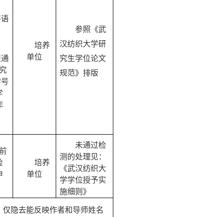
评语
参照《武
汉纺织大学
研
培养
单位
核通
究生
学位论文
究
规范》排版
学号
学
年
未通过检
前
测的处理见：
检
培养
《武汉纺织大
申
单位
学
学位授予
实
施
细则》
本，仅隐去能反映作者和导师姓名