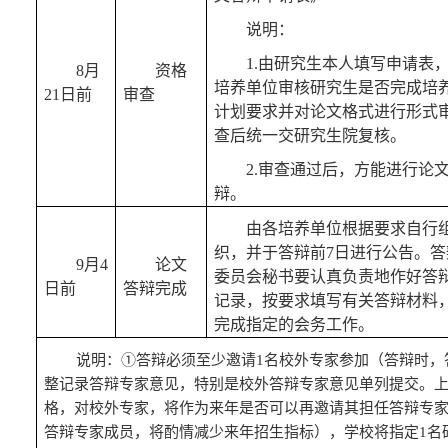
说明：
1.由研究生本人填写申请表
8
月
资格
培养单位审核研究生是否完成培
21
日前
审查
计划要求并对论文格式进行形式
查后统一交研究生
院
复核。
2.审查通过后，方能进行论
辩。
由各培养单位根据要求自行
织，并于答辩前
7
日进行公告。答
9
月
4
论文
委员会秘书要认真负责地作好答
日前
答辩
完成
记录，按要求填写有关答辩材料
完成指定的会务工作。
说明：
①
答辩必须至少邀请
1名校外专家参加（答辩时，
整记录答辩专家意见，特别是校外答辩专家意见单列提交。
格，对校外专家，将作为来年是否可以再邀请其担任答辩专
答辩专家成员，将酌情减少来年招生指标），学校将指定1名