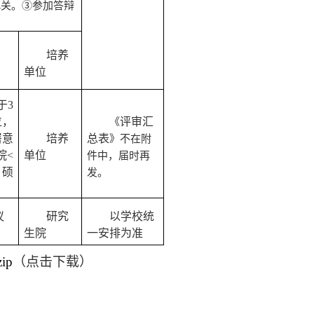
把关。
③参加答辩
培养
。
单位
于
3
位，
评审汇
《
署意
培养
总表
》不在附
院
<
单位
件中，届时再
）
硕
发。
议
研究
以学校统
生
院
一安排为准
ip
（点击下载）