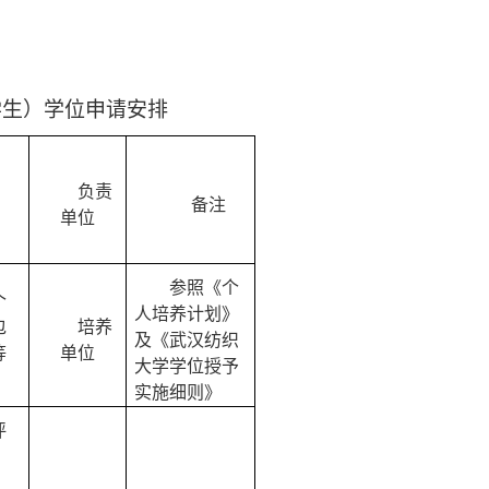
。
学生
）
学位申请安排
负责
备注
单位
参照《个
个
人培养计划》
包
培养
及《武汉纺织
等
单位
大学学位授予
实施
细则》
评