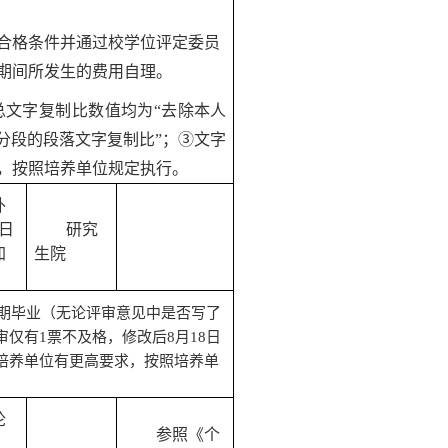
合格条件并通过校学位评定委员
期间所发生的费用自理。
总文字复制比数值均为
“去除本人
分段的段落文字复制比”；
③
文字
，按照培养单位规定执行。
外
日
研究
加
生
院
期毕业（无论评审意见中是否写了
审仅有
1票不及格，修改后8月18日
培养单位有更高要求，按照培养单
论
参照《个