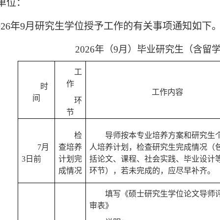
单位：
02
6
年
9
月研究生学位授予工作的有关事项通知
如下
20
26
年
（
9月
）
毕业研究生
（
含留
工
作
时
工作内容
间
环
节
检
导师按本专业培养方案和研究生
7
月
查培养
人培养计划
，
检查研究生完成情况（
3
日前
计划完
括论文、课程、社会实践、毕业设计
成情况
环节），若未完成的，应尽早补齐。
填写《硕士研究生学位论文导师
审表》