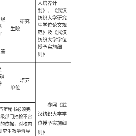
人培养计
划》、《武汉
纺织大学研究
，经
研究
生学位论文规
养
生
院
范》及《武汉
审
纺织大学学位
授予
实施
细
文答
则》
组
辩
培养
辩
单位
，
参照《武
答辩秘书必须完
汉纺织大学学
上级部门抽检不合
位授予
实施
细
家的依据，对校内
研究生教学督导
则》