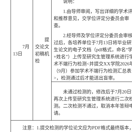
说明：
1.由导师审阅，写出详细的学术
和推荐意见，交
学位评定分
委员会审
查。
2.经导师及
学位评定分
委员会审
提
过后，各培养单位
于
7
月
13
日将毕业研
7
月
交论文
生论文的电子文档
（
pdf格式，命名“
13
日
初稿
机
+姓名”
）上传至
研究生管理系统进行
检
术不端行为检测
<并提交
XX
学院
20
26
（
9月
）
参加学术不端行为检测汇总表
>，检测通过后才能送出盲审
。
未通过检测的，修改后于
7
月
20
日
再次上传至研究生管理系统进行二次
测。二次检测不通过，取消本年答辩
请。
注意
：
1.提交检测的学位论文应为PDF格式最终版