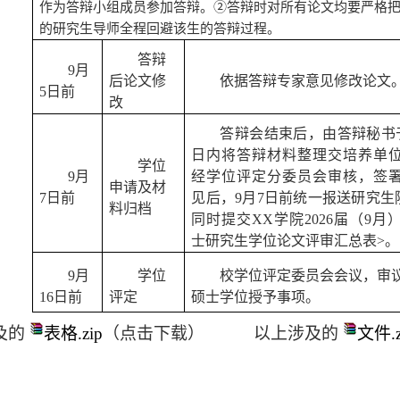
作为答辩小组成员参加答辩。
②
答辩时对所有论文均要严格
的研究生导师全程回避该生的答辩过程。
答辩
9
月
后论文修
依据答辩专家意见修改论文
5
日前
改
答辩会结束后，由答辩秘书
日内将答辩材料整理交培养单
学位
9
月
经学位评定分委员会审核，签
申请及材
7
日前
见后，
9
月
7
日前统一报送研究生
料归档
同时提交
XX
学院
20
26
届
（
9月
士研究生学位论文评审汇总表
>。
9
月
学位
校学位评定委员会会议，审
16
日前
评定
硕士学位授予事项。
及的
表格.zip
（点击下载）
以上涉及的
文件.z